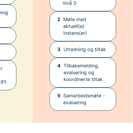
nivå 3
ning
2
Møte med
aktuell(e)
instans(er)
3
Utredning og tiltak
4
Tilbakemelding,
r
evaluering og
koordinerte tiltak
(IP)
5
Samarbeidsmøte -
evaluering