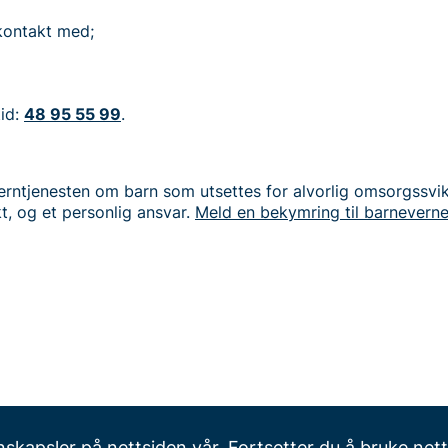
kontakt med;
tid:
48 95 55 99
.
everntjenesten om barn som utsettes for alvorlig omsorgssvikt,
kt, og et personlig ansvar.
Meld en bekymring til barneverne
nskapsler på nettsiden vår. Fortsetter du å bruke nett