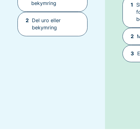
bekymring
1
S
f
b
2
Del uro eller
bekymring
2
M
3
E