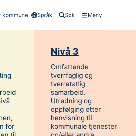
er kommune
Språk
Søk
Meny
Nivå 3
Omfattende
ting
tverrfaglig og
tverretatlig
rbeid
samarbeid.
nivå
Utredning og
oppfølging etter
nen,
henvisning til
n for
kommunale tjenester
en til
og/eller andre