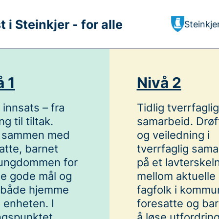
i Steinkjer - for alle
Steinkj
å 1
Nivå 2
g innsats – fra
Tidlig tverrfaglig
g til tiltak.
samarbeid. Drøf
 sammen med
og veiledning i
atte, barnet
tverrfaglig sama
r ungdommen for
på et lavterskel
ne gode mål og
mellom aktuelle
k både hjemme
fagfolk i kommu
 enheten. I
foresatte og bar
ngspunktet
å løse utfordring