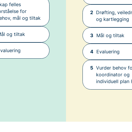
kap felles
orståelse for
2
Drøfting, veiled
ehov, mål og tiltak
og kartlegging
ål og tiltak
3
Mål og tiltak
valuering
4
Evaluering
5
Vurder behov fo
koordinator og
individuell plan 