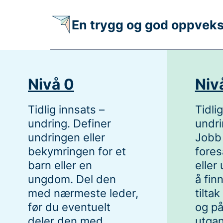
En trygg og god oppvekst 
Nivå 0
Niv
Tidlig innsats –
Tidli
undring. Definer
undrin
undringen eller
Jobb
bekymringen for et
fores
barn eller en
elle
ungdom. Del den
å fin
med nærmeste leder,
tilta
før du eventuelt
og på
deler den med
utga