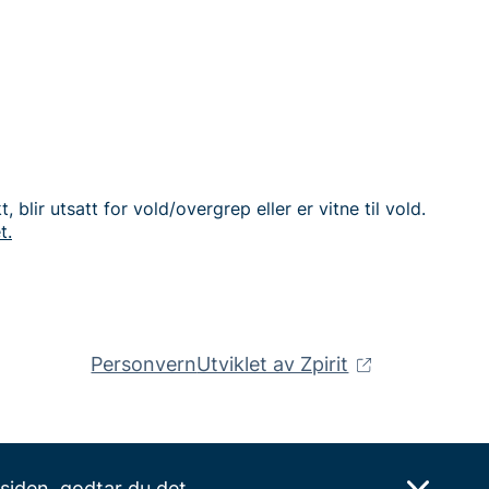
 blir utsatt for vold/overgrep eller er vitne til vold.
t.
Personvern
Utviklet av Zpirit
siden, godtar du det.