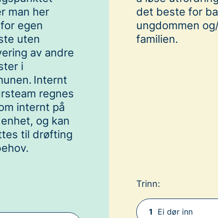
r man her
det beste for ba
for egen
ungdommen og/e
ste uten
familien.
vering av andre
ster i
unen. Internt
ursteam regnes
om internt på
enhet, og kan
tes til drøfting
behov.
Trinn:
1
Ei dør inn