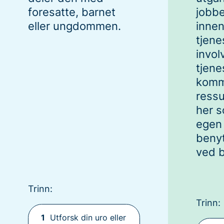
foresatte, barnet
jobbe
eller ungdommen.
innen
tjene
invol
tjene
komm
ress
her s
egen 
benyt
ved 
Trinn:
Trinn:
1
Utforsk din uro eller