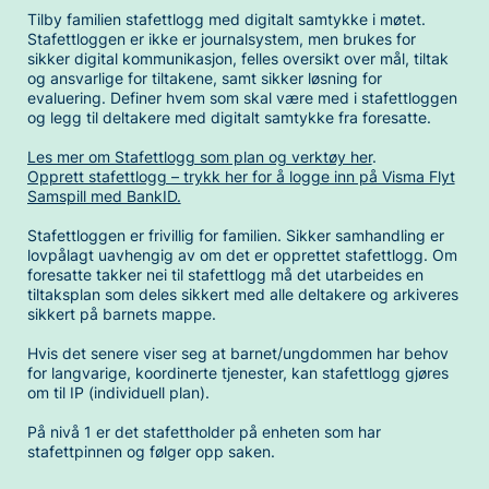
Tilby familien stafettlogg med digitalt samtykke i møtet.
Stafettloggen er ikke er journalsystem, men brukes for
sikker digital kommunikasjon, felles oversikt over mål, tiltak
og ansvarlige for tiltakene, samt sikker løsning for
evaluering. Definer hvem som skal være med i stafettloggen
og legg til deltakere med digitalt samtykke fra foresatte.
Les mer om Stafettlogg som plan og verktøy her
.
Opprett stafettlogg – trykk her for å logge inn på Visma Flyt
Samspill med BankID.
Stafettloggen er frivillig for familien. Sikker samhandling er
lovpålagt uavhengig av om det er opprettet stafettlogg. Om
foresatte takker nei til stafettlogg må det utarbeides en
tiltaksplan som deles sikkert med alle deltakere og arkiveres
sikkert på barnets mappe.
Hvis det senere viser seg at barnet/ungdommen har behov
for langvarige, koordinerte tjenester, kan stafettlogg gjøres
om til IP (individuell plan).
På nivå 1 er det stafettholder på enheten som har
stafettpinnen og følger opp saken.